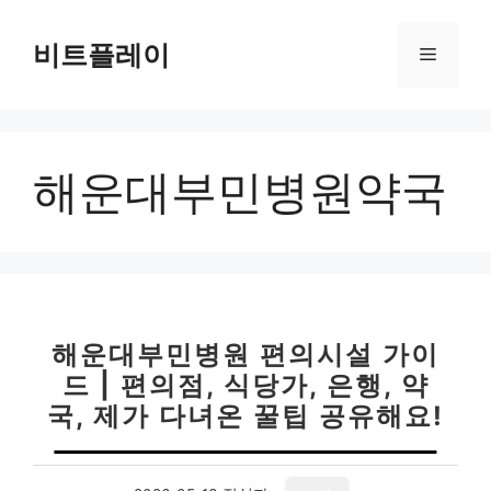
컨
텐
비트플레이
메
츠
로
뉴
건
너
해운대부민병원약국
뛰
기
해운대부민병원 편의시설 가이
드 | 편의점, 식당가, 은행, 약
국, 제가 다녀온 꿀팁 공유해요!