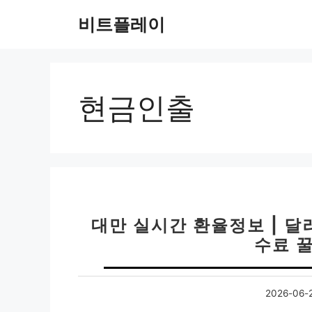
컨
비트플레이
텐
츠
로
건
너
현금인출
뛰
기
대만 실시간 환율정보 | 달
수료 
2026-06-