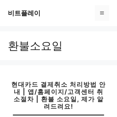
컨
텐
비트플레이
메
츠
로
뉴
건
너
환불소요일
뛰
기
현대카드 결제취소 처리방법 안
내 | 앱/홈페이지/고객센터 취
소절차 | 환불 소요일, 제가 알
려드려요!