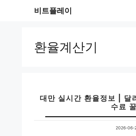
컨
비트플레이
텐
츠
로
건
너
환율계산기
뛰
기
대만 실시간 환율정보 | 달
수료 
2026-06-