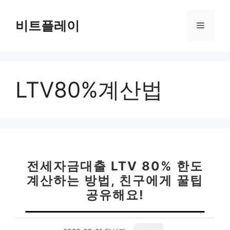
컨
텐
비트플레이
메
츠
로
뉴
건
너
LTV80%계산법
뛰
기
전세자금대출 LTV 80% 한도
계산하는 방법, 친구에게 꿀팁
공유해요!