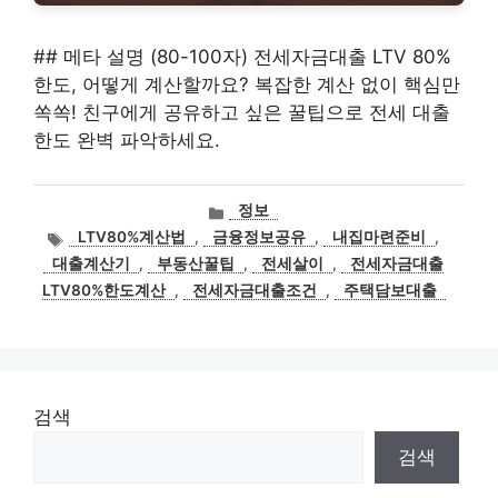
## 메타 설명 (80-100자) 전세자금대출 LTV 80%
한도, 어떻게 계산할까요? 복잡한 계산 없이 핵심만
쏙쏙! 친구에게 공유하고 싶은 꿀팁으로 전세 대출
한도 완벽 파악하세요.
카
정보
테
태
LTV80%계산법
,
금융정보공유
,
내집마련준비
,
고
그
대출계산기
,
부동산꿀팁
,
전세살이
,
전세자금대출
리
LTV80%한도계산
,
전세자금대출조건
,
주택담보대출
검색
검색